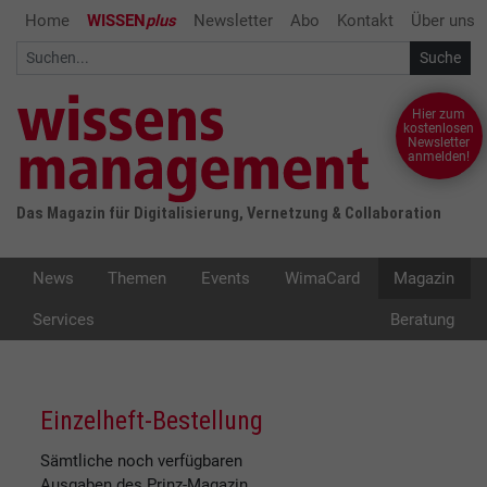
Home
WISSEN
plus
Newsletter
Abo
Kontakt
Über uns
Hier zum
kostenlosen
Newsletter
anmelden!
Das Magazin für Digitalisierung, Vernetzung & Collaboration
News
Themen
Events
WimaCard
Magazin
Services
Beratung
Einzelheft-Bestellung
Sämtliche noch verfügbaren
Ausgaben des Prinz-Magazin