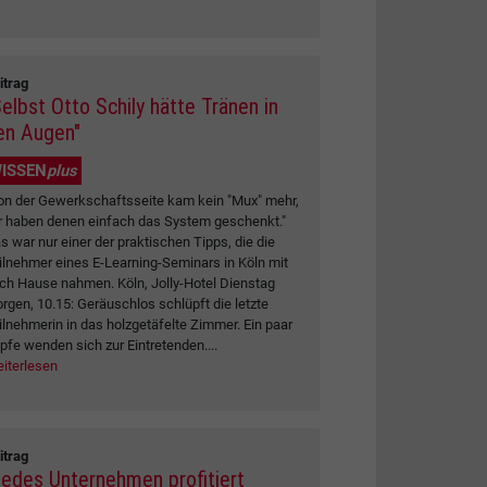
itrag
Selbst Otto Schily hätte Tränen in
en Augen"
ISSEN
plus
on der Gewerkschaftsseite kam kein "Mux" mehr,
r haben denen einfach das System geschenkt."
s war nur einer der praktischen Tipps, die die
ilnehmer eines E-Learning-Seminars in Köln mit
ch Hause nahmen. Köln, Jolly-Hotel Dienstag
rgen, 10.15: Geräuschlos schlüpft die letzte
ilnehmerin in das holzgetäfelte Zimmer. Ein paar
pfe wenden sich zur Eintretenden....
iterlesen
itrag
Jedes Unternehmen profitiert