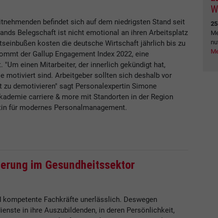
W
tnehmenden befindet sich auf dem niedrigsten Stand seit
25
ands Belegschaft ist nicht emotional an ihren Arbeitsplatz
Me
nu
seinbußen kosten die deutsche Wirtschaft jährlich bis zu
Me
kommt der Gallup Engagement Index 2022, eine
 "Um einen Mitarbeiter, der innerlich gekündigt hat,
ie motiviert sind. Arbeitgeber sollten sich deshalb vor
ht zu demotivieren" sagt Personalexpertin Simone
akademie carriere & more mit Standorten in der Region
rtin für modernes Personalmanagement.
herung im Gesundheitssektor
 kompetente Fachkräfte unerlässlich. Deswegen
ienste in ihre Auszubildenden, in deren Persönlichkeit,