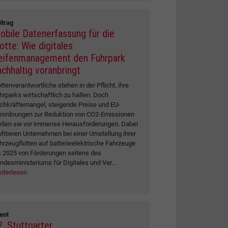
itrag
obile Datenerfassung für die
otte: Wie digitales
eifenmanagement den Fuhrpark
achhaltig voranbringt
ottenverantwortliche stehen in der Pflicht, ihre
hrparks wirtschaftlich zu halten. Doch
chkräftemangel, steigende Preise und EU-
rordnungen zur Reduktion von CO2-Emissionen
ellen sie vor immense Herausforderungen. Dabei
ofitieren Unternehmen bei einer Umstellung ihrer
hrzeugflotten auf batterieelektrische Fahrzeuge
s 2025 von Förderungen seitens des
ndesministeriums für Digitales und Ver...
iterlesen
ent
2. Stuttgarter