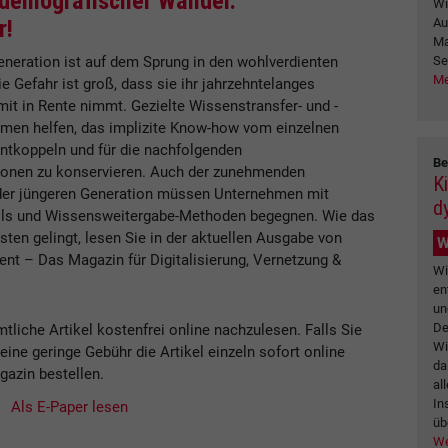
& demografischer Wandel:
Wi
Au
r!
Ma
Se
eration ist auf dem Sprung in den wohlverdienten
Me
 Gefahr ist groß, dass sie ihr jahrzehntelanges
it in Rente nimmt. Gezielte Wissenstransfer- und -
en helfen, das implizite Know-how vom einzelnen
ntkoppeln und für die nachfolgenden
Be
tionen zu konservieren. Auch der zunehmenden
K
 der jüngeren Generation müssen Unternehmen mit
d
ols und Wissensweitergabe-Methoden begegnen. Wie das
sten gelingt, lesen Sie in der aktuellen Ausgabe von
W
t – Das Magazin für Digitalisierung, Vernetzung &
Wi
en
un
De
tliche Artikel kostenfrei online nachzulesen. Falls Sie
Wi
ine geringe Gebühr die Artikel einzeln sofort online
da
gazin bestellen.
al
In
Als E-Paper lesen
üb
We