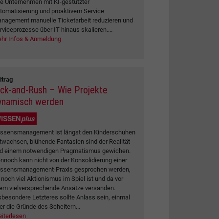
e Unternehmen mit KI-gestützter
tomatisierung und proaktivem Service
nagement manuelle Ticketarbeit reduzieren und
rviceprozesse über IT hinaus skalieren....
hr Infos & Anmeldung
itrag
ick-and-Rush – Wie Projekte
ynamisch werden
ISSEN
plus
ssensmanagement ist längst den Kinderschuhen
twachsen, blühende Fantasien sind der Realität
d einem notwendigen Pragmatismus gewichen.
nnoch kann nicht von der Konsolidierung einer
ssensmanagement-Praxis gesprochen werden,
 noch viel Aktionismus im Spiel ist und da vor
lem vielversprechende Ansätze versanden.
sbesondere Letzteres sollte Anlass sein, einmal
er die Gründe des Scheitern...
iterlesen