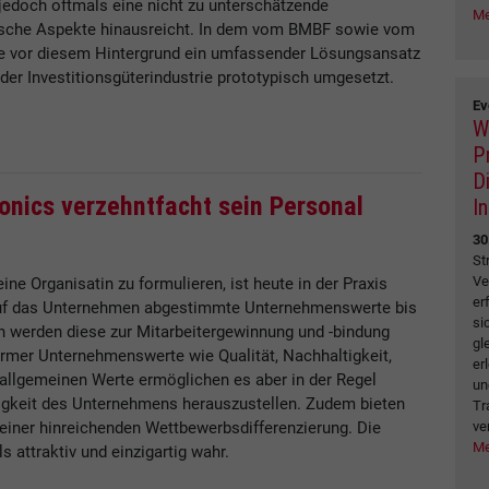
jedoch oftmals eine nicht zu unterschätzende
Me
nische Aspekte hinausreicht. In dem vom BMBF sowie vom
de vor diesem Hintergrund ein umfassender Lösungsansatz
der Investitionsgüterindustrie prototypisch umgesetzt.
Ev
W
P
D
onics verzehntfacht sein Personal
I
30
St
Ve
ne Organisatin zu formulieren, ist heute in der Praxis
er
, auf das Unternehmen abgestimmte Unternehmenswerte bis
si
ch werden diese zur Mitarbeitergewinnung und -bindung
gl
ormer Unternehmenswerte wie Qualität, Nachhaltigkeit,
er
 allgemeinen Werte ermöglichen es aber in der Regel
un
tigkeit des Unternehmens herauszustellen. Zudem bieten
Tr
ve
 einer hinreichenden Wettbewerbsdifferenzierung. Die
Me
s attraktiv und einzigartig wahr.