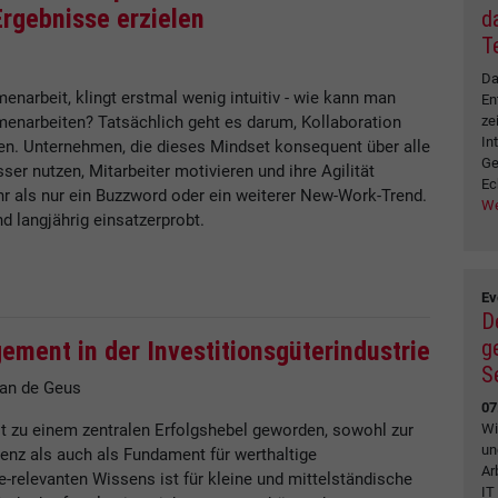
rgebnisse erzielen
d
T
Da
enarbeit, klingt erstmal wenig intuitiv - wie kann man
En
ze
menarbeiten? Tatsächlich geht es darum, Kollaboration
In
en. Unternehmen, die dieses Mindset konsequent über alle
Ge
er nutzen, Mitarbeiter motivieren und ihre Agilität
Ec
hr als nur ein Buzzword oder ein weiterer New-Work-Trend.
We
d langjährig einsatzerprobt.
Ev
D
g
ment in der Investitionsgüterindustrie
S
ian de Geus
07
Wi
st zu einem zentralen Erfolgshebel geworden, sowohl zur
un
zienz als auch als Fundament für werthaltige
Ar
elevanten Wissens ist für kleine und mittelständische
IT