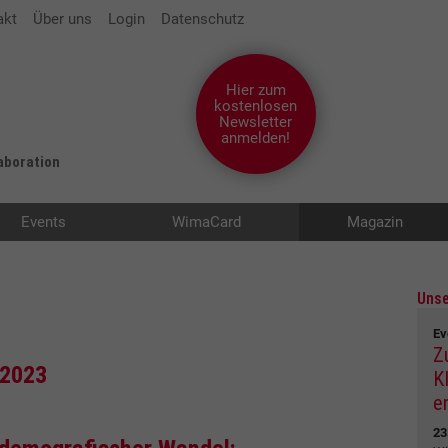
akt
Über uns
Login
Datenschutz
Hier zum
kostenlosen
Newsletter
anmelden!
laboration
Events
WimaCard
Magazin
Unse
Ev
Z
 2023
K
e
23