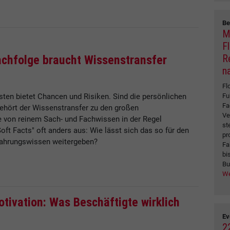
Be
M
Fl
R
hfolge braucht Wissenstransfer
n
Fl
Fu
ten bietet Chancen und Risiken. Sind die persönlichen
Fa
ehört der Wissenstransfer zu den großen
Ve
 von reinem Sach- und Fachwissen in der Regel
st
Soft Facts" oft anders aus: Wie lässt sich das so für den
pr
fahrungswissen weitergeben?
Fa
bi
Bu
We
tivation: Was Beschäftigte wirklich
Ev
2