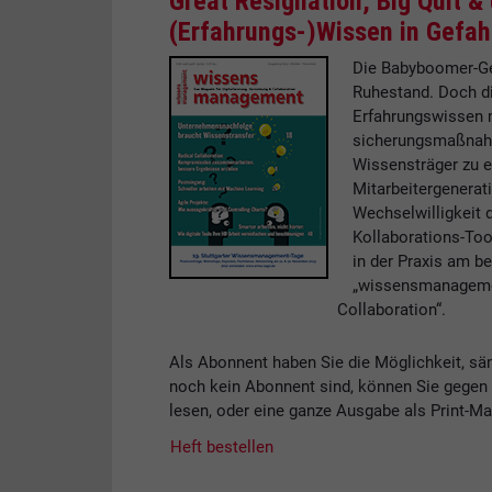
Great Resignation, Big Quit 
(Erfahrungs-)Wissen in Gefah
Die Babyboomer-Gen
Ruhestand. Doch die
Erfahrungswissen m
sicherungsmaßnahm
Wissensträger zu e
Mitarbeitergenera
Wechselwilligkeit
Kollaborations-To
in der Praxis am be
„wissensmanagemen
Collaboration“.
Als Abonnent haben Sie die Möglichkeit, säm
noch kein Abonnent sind, können Sie gegen e
lesen, oder eine ganze Ausgabe als Print-Ma
Heft bestellen