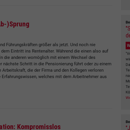
Be
Ab-)Sprung
"
d
und Führungskräften größer als jetzt. Und noch nie
W
 dem Eintritt ins Rentenalter. Während die einen also auf
"V
eln die anderen womöglich mit einem Wechsel des
wi
 nächste Schritt in die Pensionierung führt oder zu einem
Da
 Arbeitskraft, die der Firma und den Kollegen verloren
Te
na
nge Erfahrungswissen, welches mit dem Arbeitnehmer aus
Mo
Te
Kö
We
Be
ration: Kompromisslos
"