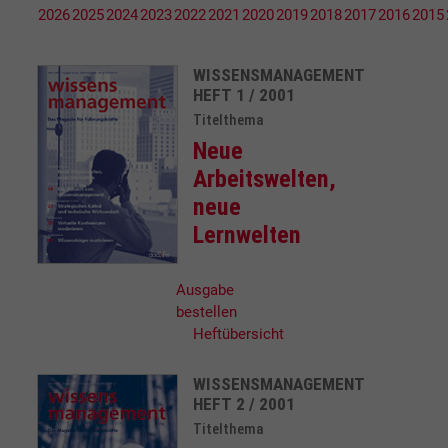
2026
2025
2024
2023
2022
2021
2020
2019
2018
2017
2016
2015
WISSENSMANAGEMENT
HEFT 1 / 2001
Titelthema
Neue
Arbeitswelten,
neue
Lernwelten
Ausgabe
bestellen
Heftübersicht
WISSENSMANAGEMENT
HEFT 2 / 2001
Titelthema