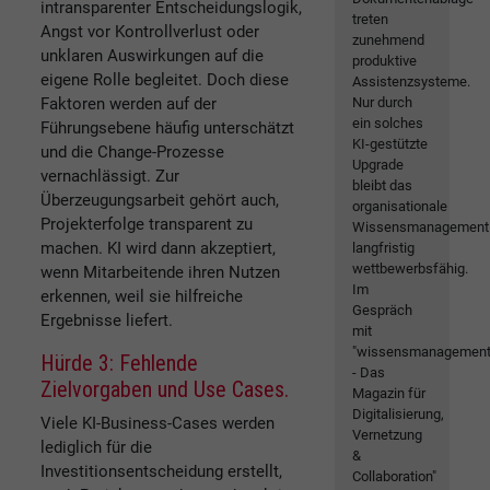
intransparenter Entscheidungslogik,
treten
Angst vor Kontrollverlust oder
zunehmend
unklaren Auswirkungen auf die
produktive
eigene Rolle begleitet. Doch diese
Assistenzsysteme.
Nur durch
Faktoren werden auf der
ein solches
Führungsebene häufig unterschätzt
KI-gestützte
und die Change-Prozesse
Upgrade
vernachlässigt. Zur
bleibt das
Überzeugungsarbeit gehört auch,
organisationale
Projekterfolge transparent zu
Wissensmanagement
machen. KI wird dann akzeptiert,
langfristig
wettbewerbsfähig.
wenn Mitarbeitende ihren Nutzen
Im
erkennen, weil sie hilfreiche
Gespräch
Ergebnisse liefert.
mit
"wissensmanagemen
Hürde 3: Fehlende
- Das
Zielvorgaben und Use Cases.
Magazin für
Digitalisierung,
Viele KI-Business-Cases werden
Vernetzung
lediglich für die
&
Investitionsentscheidung erstellt,
Collaboration"