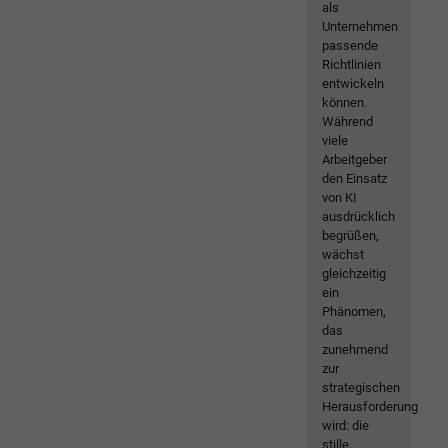
als
Unternehmen
passende
Richtlinien
entwickeln
können.
Während
viele
Arbeitgeber
den Einsatz
von KI
ausdrücklich
begrüßen,
wächst
gleichzeitig
ein
Phänomen,
das
zunehmend
zur
strategischen
Herausforderung
wird: die
stille,