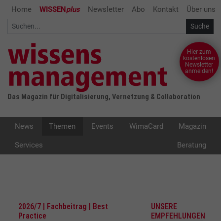
Home
WISSEN
plus
Newsletter
Abo
Kontakt
Über uns
Hier zum
kostenlosen
Newsletter
anmelden!
Das Magazin für Digitalisierung, Vernetzung & Collaboration
News
Themen
Events
WimaCard
Magazin
Services
Beratung
2026/7 | Fachbeitrag | Best
UNSERE
Practice
EMPFEHLUNGEN