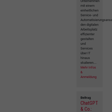
Unternehmen
mit einem
einheitlichen
Service- und
Automatisierungsansa
den digitalen
Arbeitsplatz
effizienter
gestalten
und
Services
über IT
hinaus
skalieren....
Mehr Infos
&
Anmeldung
Beitrag
ChatGPT
& Co.: