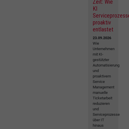
Zeit: Wie
KI
Serviceprozess
proaktiv
entlastet
23.09.2026
Wie
Unternehmen
mit KI-
gestützter
Automatisierung
und
proaktivem
Service
Management
manuelle
Ticketarbeit
reduzieren
und
Serviceprozesse
über IT
hinaus