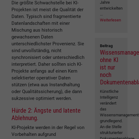
Jahre
Die größte Schwachstelle bei KI-
entwickelten
Projekten ist meist die Qualität der
...
Daten. Typisch sind fragmentierte
Weiterlesen
Datenlandschaften mit einer
Mischung aus historisch
gewachsenen Daten
unterschiedlichster Provenienz. Sie
Beitrag
sind unvollständig, nicht
Wissensmanag
synchronisiert oder unterschiedlich
ohne KI
interpretiert. Daher sollten sich KI-
ist nur
Projekte anfangs auf einen Kern
noch
selektierter operativer Daten
Dokumentenabl
stützen (etwa aus Instandhaltung
oder Qualitätssicherung), die dann
Künstliche
Intelligenz
sukzessive optimiert werden.
verändert
das
Hürde 2: Ängste und latente
Wissensmanagement
Ablehnung.
grundlegend.
An die Stelle
KI-Projekte werden in der Regel von
strukturierter
Vorbehalten aufgrund
Dokumentenablage