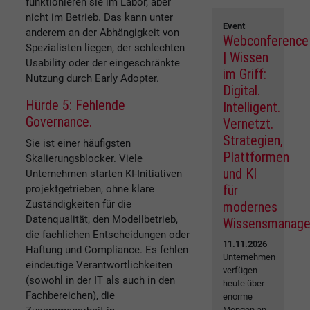
funktionieren sie im Labor, aber
nicht im Betrieb. Das kann unter
Event
anderem an der Abhängigkeit von
Webconference
Spezialisten liegen, der schlechten
| Wissen
Usability oder der eingeschränkte
im Griff:
Nutzung durch Early Adopter.
Digital.
Hürde 5: Fehlende
Intelligent.
Governance.
Vernetzt.
Strategien,
Sie ist einer häufigsten
Plattformen
Skalierungsblocker. Viele
und KI
Unternehmen starten KI-Initiativen
für
projektgetrieben, ohne klare
Zuständigkeiten für die
modernes
Datenqualität, den Modellbetrieb,
Wissensmanag
die fachlichen Entscheidungen oder
11.11.2026
Haftung und Compliance. Es fehlen
Unternehmen
eindeutige Verantwortlichkeiten
verfügen
(sowohl in der IT als auch in den
heute über
Fachbereichen), die
enorme
Mengen an