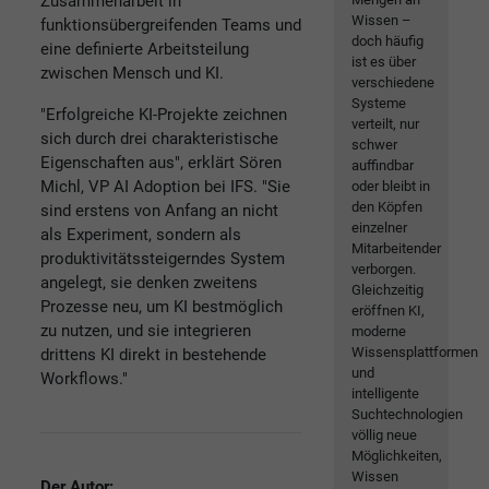
Zusammenarbeit in
Wissen –
funktionsübergreifenden Teams und
doch häufig
eine definierte Arbeitsteilung
ist es über
zwischen Mensch und KI.
verschiedene
Systeme
"Erfolgreiche KI-Projekte zeichnen
verteilt, nur
sich durch drei charakteristische
schwer
Eigenschaften aus", erklärt Sören
auffindbar
Michl, VP AI Adoption bei IFS. "Sie
oder bleibt in
den Köpfen
sind erstens von Anfang an nicht
einzelner
als Experiment, sondern als
Mitarbeitender
produktivitätssteigerndes System
verborgen.
angelegt, sie denken zweitens
Gleichzeitig
Prozesse neu, um KI bestmöglich
eröffnen KI,
zu nutzen, und sie integrieren
moderne
Wissensplattformen
drittens KI direkt in bestehende
und
Workflows."
intelligente
Suchtechnologien
völlig neue
Möglichkeiten,
Wissen
Der Autor: