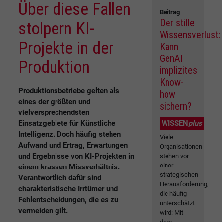
Über diese Fallen
Beitrag
Der stille
stolpern KI-
Wissensverlust:
Projekte in der
Kann
GenAI
Produktion
implizites
Know-
Produktionsbetriebe gelten als
how
eines der größten und
sichern?
vielversprechendsten
Einsatzgebiete für Künstliche
WISSEN
plus
Intelligenz. Doch häufig stehen
Viele
Aufwand und Ertrag, Erwartungen
Organisationen
und Ergebnisse von KI-Projekten in
stehen vor
einer
einem krassen Missverhältnis.
strategischen
Verantwortlich dafür sind
Herausforderung,
charakteristische Irrtümer und
die häufig
Fehlentscheidungen, die es zu
unterschätzt
vermeiden gilt.
wird: Mit
dem