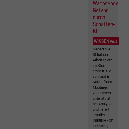
Wachsende
Gefahr
durch
Schatten-
KI
WISSEN
plus
Generative
KI hat den
Arbeitsplatz
im Sturm
erobert. Sie
schreibt E-
Mails, fasst
Meetings
zusammen,
unterstützt
bei Analysen
und liefert
kreative
Impulse - oft
schneller,