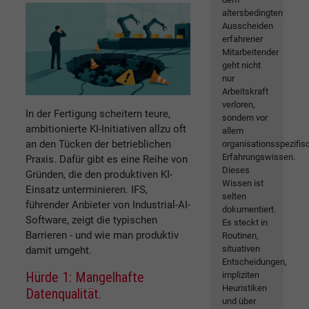
altersbedingten
Ausscheiden
erfahrener
Mitarbeitender
geht nicht
nur
Arbeitskraft
verloren,
In der Fertigung scheitern teure,
sondern vor
ambitionierte KI-Initiativen allzu oft
allem
an den Tücken der betrieblichen
organisationsspezifis
Erfahrungswissen.
Praxis. Dafür gibt es eine Reihe von
Dieses
Gründen, die den produktiven KI-
Wissen ist
Einsatz unterminieren. IFS,
selten
führender Anbieter von Industrial-AI-
dokumentiert.
Software, zeigt die typischen
Es steckt in
Barrieren - und wie man produktiv
Routinen,
situativen
damit umgeht.
Entscheidungen,
Hürde 1: Mangelhafte
impliziten
Heuristiken
Datenqualität.
und über