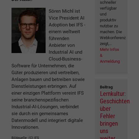
schneller
verfügbar
Sören Michl ist
und
Vice President AI
produktiv
Adoption bei IFS -
nutzbar zu
einem weltweit
machen. Die
Webkonferenz
führenden
zeigt,...
Anbieter von
Mehr Infos
Industrial AI und
&
Cloud-Business-
Anmeldung
Software für Unternehmen, die
Güter produzieren und vertreiben,
Anlagen bauen und betreiben sowie
Dienstleistungen erbringen. Auf
Beitrag
Lernkultur:
einer einzigen Plattform vereint IFS
seine branchenspezifischen
Geschichten
Industrial-AI-Lösungen, verbindet
über
sie durch ein gemeinsames
Fehler
Datenmodell und integriert digitale
bringen
Innovationen.
uns
weiter
Bildquelle: (C) IFS