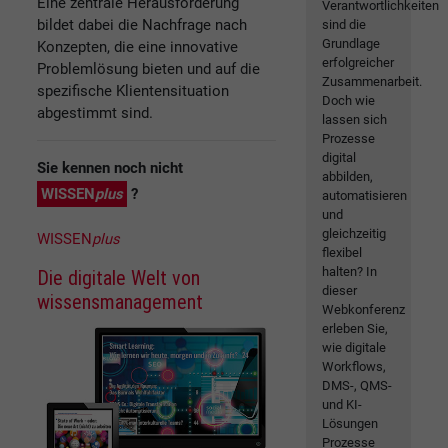
Eine zentrale Herausforderung
Verantwortlichkeiten
bildet dabei die Nachfrage nach
sind die
Grundlage
Konzepten, die eine innovative
erfolgreicher
Problemlösung bieten und auf die
Zusammenarbeit.
spezifische Klientensituation
Doch wie
abgestimmt sind.
lassen sich
Prozesse
digital
Sie kennen noch nicht
abbilden,
WISSEN
plus
?
automatisieren
und
gleichzeitig
WISSEN
plus
flexibel
halten? In
Die digitale Welt von
dieser
wissensmanagement
Webkonferenz
erleben Sie,
wie digitale
Workflows,
DMS-, QMS-
und KI-
Lösungen
Prozesse