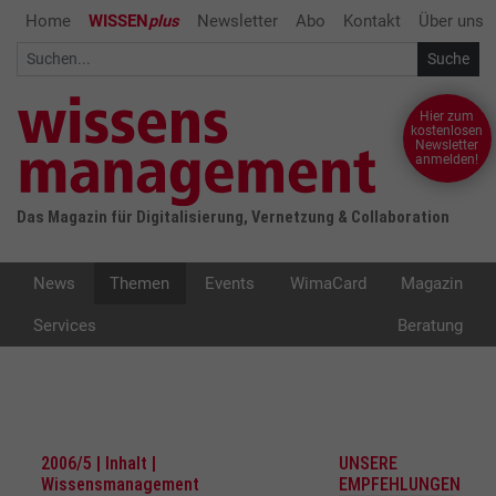
Home
WISSEN
plus
Newsletter
Abo
Kontakt
Über uns
Hier zum
kostenlosen
Newsletter
anmelden!
Das Magazin für Digitalisierung, Vernetzung & Collaboration
News
Themen
Events
WimaCard
Magazin
Services
Beratung
2006/5 | Inhalt |
UNSERE
Wissensmanagement
EMPFEHLUNGEN