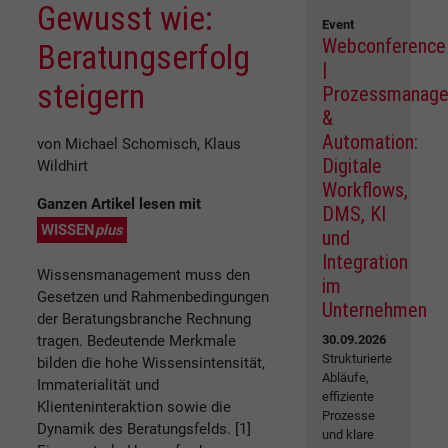
Gewusst wie:
Event
Webconference
Beratungserfolg
|
steigern
Prozessmanag
&
Automation:
von Michael Schomisch, Klaus
Digitale
Wildhirt
Workflows,
Ganzen Artikel lesen mit
DMS, KI
WISSEN
plus
und
Integration
Wissensmanagement muss den
im
Gesetzen und Rahmenbedingungen
Unternehmen
der Beratungsbranche Rechnung
tragen. Bedeutende Merkmale
30.09.2026
Strukturierte
bilden die hohe Wissensintensität,
Abläufe,
Immaterialität und
effiziente
Klienteninteraktion sowie die
Prozesse
Dynamik des Beratungsfelds. [1]
und klare