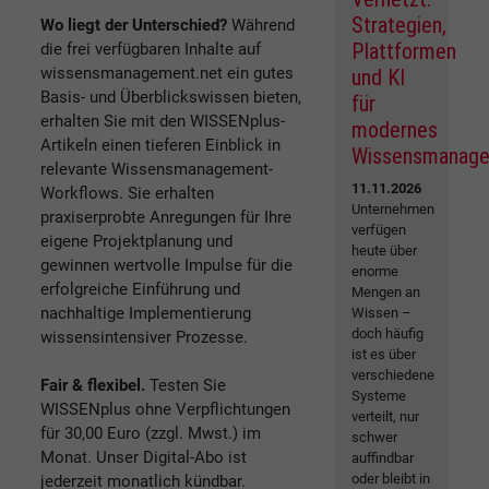
Strategien,
Wo liegt der Unterschied?
Während
Plattformen
die frei verfügbaren Inhalte auf
wissensmanagement.net ein gutes
und KI
Basis- und Überblickswissen bieten,
für
erhalten Sie mit den WISSENplus-
modernes
Artikeln einen tieferen Einblick in
Wissensmanag
relevante Wissensmanagement-
11.11.2026
Workflows. Sie erhalten
Unternehmen
praxiserprobte Anregungen für Ihre
verfügen
eigene Projektplanung und
heute über
gewinnen wertvolle Impulse für die
enorme
erfolgreiche Einführung und
Mengen an
nachhaltige Implementierung
Wissen –
doch häufig
wissensintensiver Prozesse.
ist es über
verschiedene
Fair & flexibel.
Testen Sie
Systeme
WISSENplus ohne Verpflichtungen
verteilt, nur
für 30,00 Euro (zzgl. Mwst.) im
schwer
Monat. Unser Digital-Abo ist
auffindbar
oder bleibt in
jederzeit monatlich kündbar.