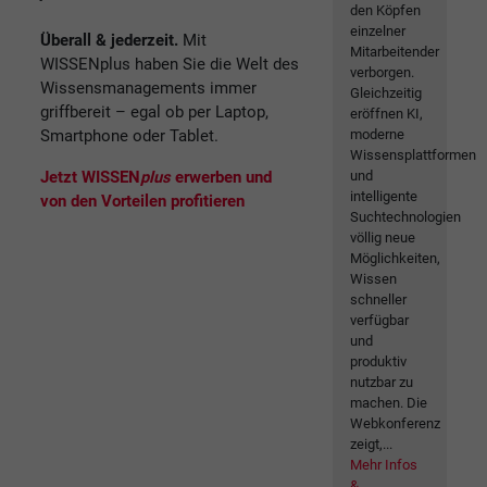
den Köpfen
einzelner
Überall & jederzeit.
Mit
Mitarbeitender
WISSENplus haben Sie die Welt des
verborgen.
Wissensmanagements immer
Gleichzeitig
griffbereit – egal ob per Laptop,
eröffnen KI,
Smartphone oder Tablet.
moderne
Wissensplattformen
Jetzt WISSEN
plus
erwerben und
und
intelligente
von den Vorteilen profitieren
Suchtechnologien
völlig neue
Möglichkeiten,
Wissen
schneller
verfügbar
und
produktiv
nutzbar zu
machen. Die
Webkonferenz
zeigt,...
Mehr Infos
&