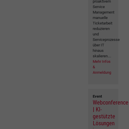
proaktivem
Service
Management
manuelle
Ticketarbeit
reduzieren
und
Serviceprozesse
über IT
hinaus
skalieren....
Mehr Infos
&
Anmeldung
Event
Webconference
| KI-
gestützte
Lösungen