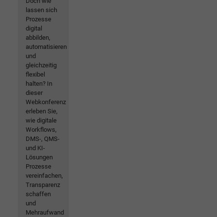
Doch wie
lassen sich
Prozesse
digital
abbilden,
automatisieren
und
gleichzeitig
flexibel
halten? In
dieser
Webkonferenz
erleben Sie,
wie digitale
Workflows,
DMS-, QMS-
und KI-
Lösungen
Prozesse
vereinfachen,
Transparenz
schaffen
und
Mehraufwand