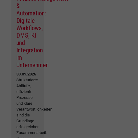
&
Automation:
Digitale
Workflows,
DMS, KI
und
Integration
im
Unternehmen
30.09.2026
Strukturierte
Abläufe,
effiziente
Prozesse
und klare
Verantwortlichkeiten
sind die
Grundlage
erfolgreicher
Zusammenarbeit.