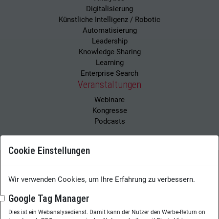
Digitalisierung
Künstliche Intelligenz / Robotic
Automatisierung
Leadership
Knowledge Sharing
Learning
Enterprise Search
Veranstaltungen
Webinare
Kongresse
Podcasts
Cookie Einstellungen
Wissensmanagement Magazin
Impressum
Wir verwenden Cookies, um Ihre Erfahrung zu verbessern.
Datenschutzerklärung
Datenschutz
Google Tag Manager
Dies ist ein Webanalysedienst. Damit kann der Nutzer den Werbe-Return on
Herausgeberin:
Nicole Lehnert