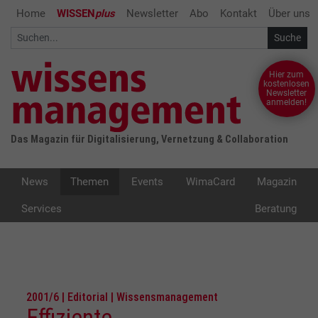
Home
WISSEN
plus
Newsletter
Abo
Kontakt
Über uns
Hier zum
kostenlosen
Newsletter
anmelden!
Das Magazin für Digitalisierung, Vernetzung & Collaboration
News
Themen
Events
WimaCard
Magazin
Services
Beratung
2001/6 | Editorial | Wissensmanagement
Effiziente