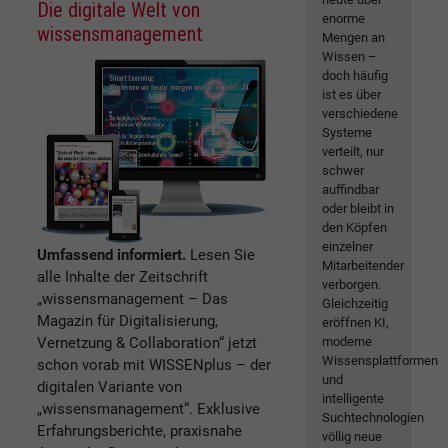
Die digitale Welt von
enorme
wissensmanagement
Mengen an
Wissen –
doch häufig
ist es über
verschiedene
Systeme
verteilt, nur
schwer
auffindbar
oder bleibt in
den Köpfen
einzelner
Umfassend informiert.
Lesen Sie
Mitarbeitender
alle Inhalte der Zeitschrift
verborgen.
„wissensmanagement – Das
Gleichzeitig
Magazin für Digitalisierung,
eröffnen KI,
Vernetzung & Collaboration“ jetzt
moderne
Wissensplattformen
schon vorab mit WISSENplus – der
und
digitalen Variante von
intelligente
„wissensmanagement“. Exklusive
Suchtechnologien
Erfahrungsberichte, praxisnahe
völlig neue