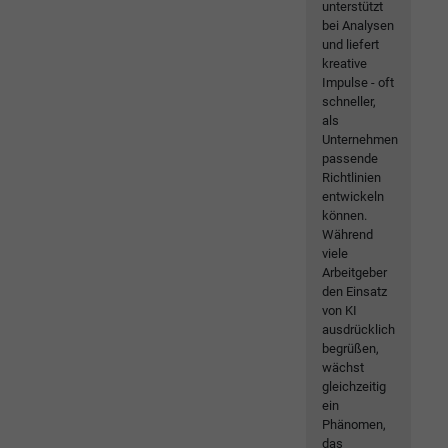
unterstützt
bei Analysen
und liefert
kreative
Impulse - oft
schneller,
als
Unternehmen
passende
Richtlinien
entwickeln
können.
Während
viele
Arbeitgeber
den Einsatz
von KI
ausdrücklich
begrüßen,
wächst
gleichzeitig
ein
Phänomen,
das