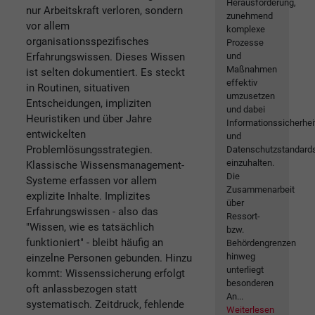
Herausforderung,
nur Arbeitskraft verloren, sondern
zunehmend
vor allem
komplexe
organisationsspezifisches
Prozesse
Erfahrungswissen. Dieses Wissen
und
Maßnahmen
ist selten dokumentiert. Es steckt
effektiv
in Routinen, situativen
umzusetzen
Entscheidungen, impliziten
und dabei
Heuristiken und über Jahre
Informationssicherhei
entwickelten
und
Problemlösungsstrategien.
Datenschutzstandard
einzuhalten.
Klassische Wissensmanagement-
Die
Systeme erfassen vor allem
Zusammenarbeit
explizite Inhalte. Implizites
über
Erfahrungswissen - also das
Ressort-
"Wissen, wie es tatsächlich
bzw.
funktioniert" - bleibt häufig an
Behördengrenzen
hinweg
einzelne Personen gebunden. Hinzu
unterliegt
kommt: Wissenssicherung erfolgt
besonderen
oft anlassbezogen statt
An...
systematisch. Zeitdruck, fehlende
Weiterlesen