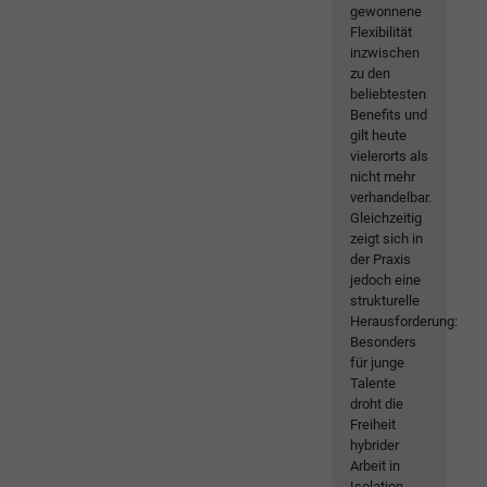
gewonnene
Flexibilität
inzwischen
zu den
beliebtesten
Benefits und
gilt heute
vielerorts als
nicht mehr
verhandelbar.
Gleichzeitig
zeigt sich in
der Praxis
jedoch eine
strukturelle
Herausforderung:
Besonders
für junge
Talente
droht die
Freiheit
hybrider
Arbeit in
Isolation