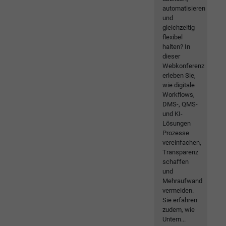
automatisieren
und
gleichzeitig
flexibel
halten? In
dieser
Webkonferenz
erleben Sie,
wie digitale
Workflows,
DMS-, QMS-
und KI-
Lösungen
Prozesse
vereinfachen,
Transparenz
schaffen
und
Mehraufwand
vermeiden.
Sie erfahren
zudem, wie
Untern...