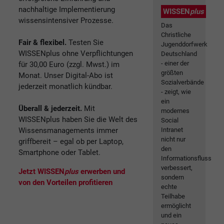
nachhaltige Implementierung
WISSEN
plus
wissensintensiver Prozesse.
Das
Christliche
Fair & flexibel.
Testen Sie
Jugenddorfwerk
WISSENplus ohne Verpflichtungen
Deutschland
- einer der
für 30,00 Euro (zzgl. Mwst.) im
größten
Monat. Unser Digital-Abo ist
Sozialverbände
jederzeit monatlich kündbar.
- zeigt, wie
ein
Überall & jederzeit.
Mit
modernes
WISSENplus haben Sie die Welt des
Social
Wissensmanagements immer
Intranet
nicht nur
griffbereit – egal ob per Laptop,
den
Smartphone oder Tablet.
Informationsfluss
verbessert,
Jetzt WISSEN
plus
erwerben und
sondern
von den Vorteilen profitieren
echte
Teilhabe
ermöglicht
und ein