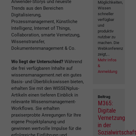
Anwender-Storys und neueste
Möglichkeiten,
Trends aus den Bereichen
Wissen
schneller
Digitalisierung,
verfügbar
Prozessmanagement, Künstliche
und
Intelligenz, Internet of Things,
produktiv
Collaboration, smarte Vernetzung,
nutzbar zu
Wissenstransfer,
machen. Die
Dokumentenmanagement & Co.
Webkonferenz
zeigt,...
Mehr Infos
Wo liegt der Unterschied?
Während
&
die frei verfügbaren Inhalte auf
Anmeldung
wissensmanagement.net ein gutes
Basis- und Überblickswissen bieten,
erhalten Sie mit den WISSENplus-
Artikeln einen tieferen Einblick in
Beitrag
relevante Wissensmanagement-
M365:
Workflows. Sie erhalten
Digitale
praxiserprobte Anregungen für Ihre
Vernetzung
eigene Projektplanung und
in der
gewinnen wertvolle Impulse für die
Sozialwirtschaf
erfolgreiche Einführung und