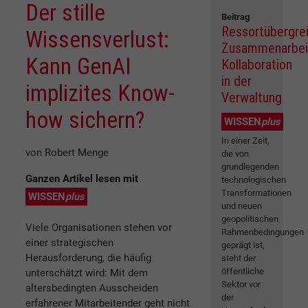
Der stille
Beitrag
Ressortübergre
Wissensverlust:
Zusammenarbei
Kann GenAI
Kollaboration
in der
implizites Know-
Verwaltung
how sichern?
WISSEN
plus
In einer Zeit,
von Robert Menge
die von
grundlegenden
Ganzen Artikel lesen mit
technologischen
Transformationen
WISSEN
plus
und neuen
geopolitischen
Viele Organisationen stehen vor
Rahmenbedingungen
einer strategischen
geprägt ist,
Herausforderung, die häufig
steht der
öffentliche
unterschätzt wird: Mit dem
Sektor vor
altersbedingten Ausscheiden
der
erfahrener Mitarbeitender geht nicht