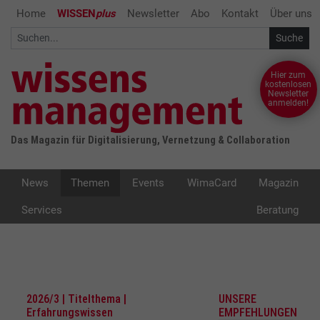
Home
WISSEN
plus
Newsletter
Abo
Kontakt
Über uns
Hier zum
kostenlosen
Newsletter
anmelden!
Das Magazin für Digitalisierung, Vernetzung & Collaboration
News
Themen
Events
WimaCard
Magazin
Services
Beratung
2026/3 | Titelthema |
UNSERE
Erfahrungswissen
EMPFEHLUNGEN