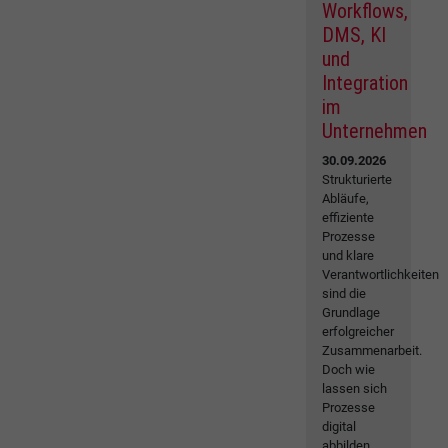
Workflows,
DMS, KI
und
Integration
im
Unternehmen
30.09.2026
Strukturierte
Abläufe,
effiziente
Prozesse
und klare
Verantwortlichkeiten
sind die
Grundlage
erfolgreicher
Zusammenarbeit.
Doch wie
lassen sich
Prozesse
digital
abbilden,