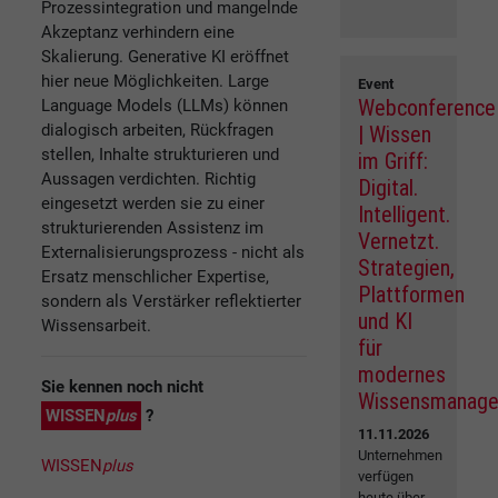
Prozessintegration und mangelnde
Akzeptanz verhindern eine
Skalierung. Generative KI eröffnet
hier neue Möglichkeiten. Large
Event
Webconference
Language Models (LLMs) können
dialogisch arbeiten, Rückfragen
| Wissen
stellen, Inhalte strukturieren und
im Griff:
Aussagen verdichten. Richtig
Digital.
eingesetzt werden sie zu einer
Intelligent.
strukturierenden Assistenz im
Vernetzt.
Externalisierungsprozess - nicht als
Strategien,
Ersatz menschlicher Expertise,
Plattformen
sondern als Verstärker reflektierter
und KI
Wissensarbeit.
für
modernes
Sie kennen noch nicht
Wissensmanag
WISSEN
plus
?
11.11.2026
Unternehmen
WISSEN
plus
verfügen
heute über