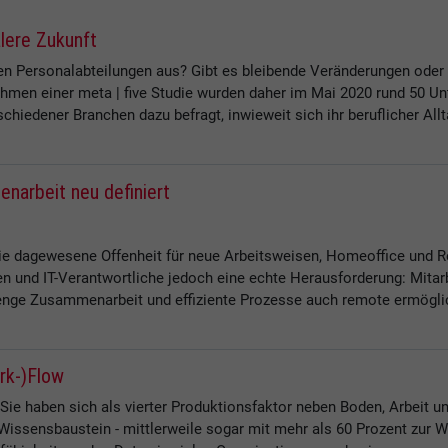
alere Zukunft
 den Personalabteilungen aus? Gibt es bleibende Veränderungen od
ahmen einer meta | five Studie wurden daher im Mai 2020 rund 50 U
hiedener Branchen dazu befragt, inwieweit sich ihr beruflicher Allta
enarbeit neu definiert
ie dagewesene Offenheit für neue Arbeitsweisen, Homeoffice und R
en und IT-Verantwortliche jedoch eine echte Herausforderung: Mita
enge Zusammenarbeit und effiziente Prozesse auch remote ermöglic
ork-)Flow
ie haben sich als vierter Produktionsfaktor neben Boden, Arbeit und 
 Wissensbaustein - mittlerweile sogar mit mehr als 60 Prozent zur W