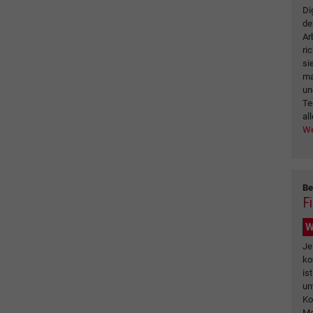
Di
de
Ar
ri
si
ma
un
Te
all
We
Be
F
W
Je
ko
is
un
Ko
Me