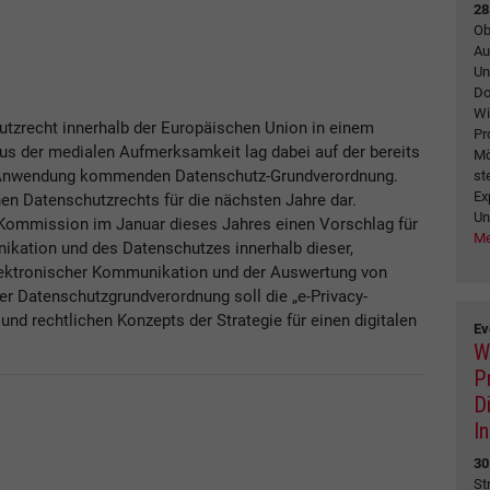
28
Ob
Au
Un
Do
Wi
utzrecht innerhalb der Europäischen Union in einem
Pr
s der medialen Aufmerksamkeit lag dabei auf der bereits
Mö
 Anwendung kommenden Datenschutz-Grundverordnung.
st
Ex
hen Datenschutzrechts für die nächsten Jahre dar.
Un
-Kommission im Januar dieses Jahres einen Vorschlag für
Me
ikation und des Datenschutzes innerhalb dieser,
elektronischer Kommunikation und der Auswertung von
er Datenschutzgrundverordnung soll die „e-Privacy-
und rechtlichen Konzepts der Strategie für einen digitalen
Ev
W
P
D
I
30
St