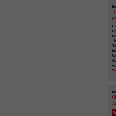
Be
Ho
e
Di
Ei
Re
Th
"k
In
Un
di
ei
We
Be
C
A
W