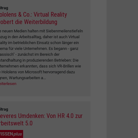
itrag
lolens & Co.: Virtual Reality
robert die Weiterbildung
e neuen Medien halten mit Siebenmeilenstiefeln
nzug in den Arbeitsalltag, daher ist auch Virtual
ality im betrieblichen Einsatz schon länger ein
ema für viele Unternehmen. Es begann - ganz
lassisch" - zunächst im Bereich der
standhaltung in produzierenden Betrieben: Die
ternehmen erkannten, dass sich VR-Brillen wie
e Hololens von Microsoft hervorragend dazu
gnen, Wartungsarbeiten a...
iterlesen
itrag
leveres Umdenken: Von HR 4.0 zur
rbeitswelt 5.0
ISSEN
plus