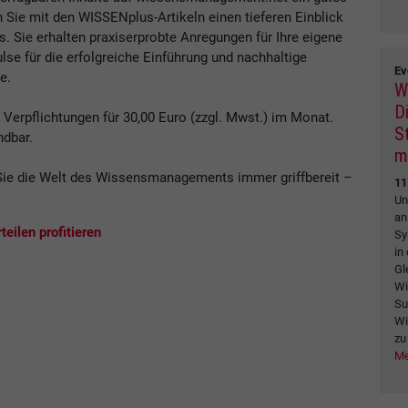
n Sie mit den WISSENplus-Artikeln einen tieferen Einblick
Sie erhalten praxiserprobte Anregungen für Ihre eigene
se für die erfolgreiche Einführung und nachhaltige
Ev
e.
W
Di
erpflichtungen für 30,00 Euro (zzgl. Mwst.) im Monat.
S
ndbar.
m
ie die Welt des Wissensmanagements immer griffbereit –
11
.
Un
an
eilen profitieren
Sy
in
Gl
Wi
Su
Wi
zu
Me