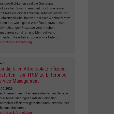
rantwortlichkeiten sind die Grundlage
folgreicher Zusammenarbeit. Doch wie lassen
ch Prozesse digital abbilden, automatisieren und
eichzeitig flexibel halten? In dieser Webkonferenz
leben Sie, wie digitale Workflows, DMS-, QMS-
d KI-Lösungen Prozesse vereinfachen,
ansparenz schaffen und Mehraufwand
rmeiden. Sie erfahren zudem, wie Untern...
hr Infos & Anmeldung
ent
en digitalen Arbeitsplatz effizient
estalten - von ITSM zu Enterprise
ervice Management
.10.2026
e Unternehmen mit einem einheitlichen Service-
d Automatisierungsansatz den digitalen
beitsplatz effizienter gestalten und Services über
 hinaus skalieren....
hr Infos & Anmeldung