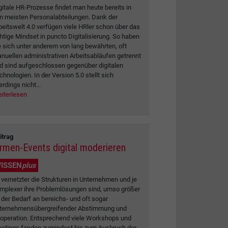
gitale HR-Prozesse findet man heute bereits in
n meisten Personalabteilungen. Dank der
beitswelt 4.0 verfügen viele HRler schon über das
chtige Mindset in puncto Digitalisierung. So haben
e sich unter anderem von lang bewährten, oft
nuellen administrativen Arbeitsabläufen getrennt
d sind aufgeschlossen gegenüber digitalen
chnologien. In der Version 5.0 stellt sich
erdings nicht...
iterlesen
itrag
irmen-Events digital moderieren
ISSEN
plus
 vernetzter die Strukturen in Unternehmen und je
mplexer ihre Problemlösungen sind, umso größer
t der Bedarf an bereichs- und oft sogar
ternehmensübergreifender Abstimmung und
operation. Entsprechend viele Workshops und
etings fanden zumindest bis zum Ausbruch der