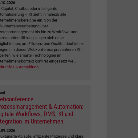
.10.2026
 Copilot, Chatbot oder intelligente
tomatisierung – KI zieht in nahezu alle
ternehmensbereiche ein. Von der
kumentenverarbeitung über
ssensmanagement bis hin zu Workflow- und
ozessunterstützung zeigen sich neue
glichkeiten, um Effizienz und Qualität deutlich zu
eigern. In dieser Webkonferenz präsentieren KI-
perten, wie smarte Technologien im
ternehmenskontext konkret eingesetzt we...
hr Infos & Anmeldung
ent
ebconference |
rozessmanagement & Automation:
igitale Workflows, DMS, KI und
ntegration im Unternehmen
.09.2026
rukturierte Abläufe, effiziente Prozesse und klare