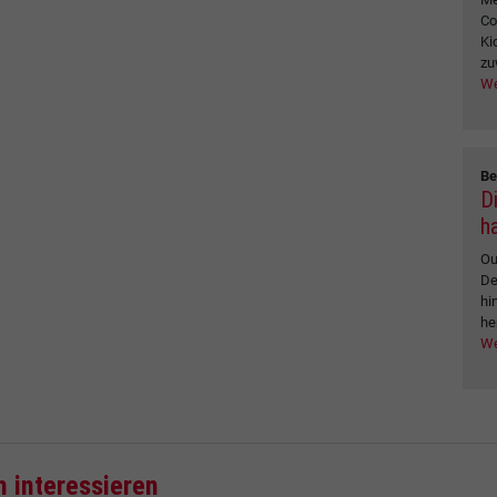
Co
Ki
zu
We
Be
D
ha
Ou
De
hi
he
We
h interessieren