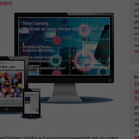
ement
Ve
er
si
gl
er
un
Tr
ve
Me
Ev
D
g
S
07
Wi
un
Ar
IT
Me
verfügbaren Inhalte auf wissensmanagement.net ein gutes