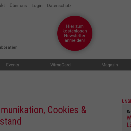
akt
Über uns
Login
Datenschutz
Hier zum
kostenlosen
Newsletter
anmelden!
laboration
Events
WimaCard
Magazin
UNS
mmunikation, Cookies &
Ev
W
fstand
L