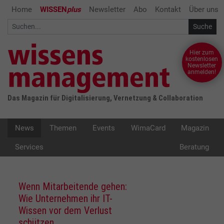
Home
WISSEN
plus
Newsletter
Abo
Kontakt
Über uns
Hier zum
kostenlosen
Newsletter
anmelden!
Das Magazin für Digitalisierung, Vernetzung & Collaboration
News
Themen
Events
WimaCard
Magazin
Services
Beratung
Wenn Mitarbeitende gehen:
Wie Unternehmen ihr IT-
Wissen vor dem Verlust
schützen