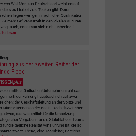
er von Wal-Mart aus Deutschland weist darauf
n, dass es hierbei viele Tücken gibt. Deren
sachen liegen weniger in fachlicher Qualifikation
s vielmehr tief verwurzelt in den lokalen Kulturen.
 zeigt auch, dass man sich nicht unbedingt i...
iterlesen
itrag
ührung aus der zweiten Reihe: der
linde Fleck
ISSEN
plus
 vielen mittelständischen Unternehmen ruht das
genmerk der Führung hauptsächlich auf zwei
reichen: der Geschäftsleitung an der Spitze und
n Mitarbeitenden an der Basis. Doch dazwischen
egt etwas, das wesentlich für die Umsetzung
rategischer Vorgaben, für die Stabilität des Teams
d für die tägliche Realität von Führung ist: die so
nannte zweite Ebene, also Teamleiter, Bereichs...