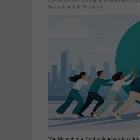
repräsentativen Befragung im Auftrag des D
Deutschland ab 16 Jahren.
"Die Menschen in Deutschland werden allmähl