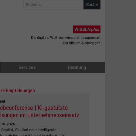
WISSEN
plus
Die digitale Welt von wissensmanagement
Hier klicken & einloggen
Services
Beratung
re Empfehlungen
ent
ebconference | KI-gestützte
ösungen im Unternehmenseinsatz
.10.2026
 Copilot, Chatbot oder intelligente
tomatisierung – KI zieht in nahezu alle