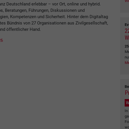
We
anz Deutschland erlebbar – vor Ort, online und hybrid.
, Beratungen, Führungen, Diskussionen und
ien, Kompetenzen und Sicherheit. Hinter dem Digitaltag
breites Bündnis von 27 Organisationen aus Zivilgesellschaft,
Ev
und öffentlicher Hand.
2
W
26
25
Me
nu
Me
Be
P
W
In
ga
Fo
wo