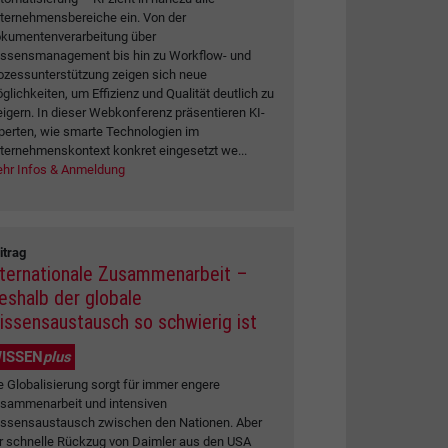
ternehmensbereiche ein. Von der
kumentenverarbeitung über
ssensmanagement bis hin zu Workflow- und
ozessunterstützung zeigen sich neue
glichkeiten, um Effizienz und Qualität deutlich zu
eigern. In dieser Webkonferenz präsentieren KI-
perten, wie smarte Technologien im
ternehmenskontext konkret eingesetzt we...
hr Infos & Anmeldung
itrag
nternationale Zusammenarbeit –
eshalb der globale
issensaustausch so schwierig ist
ISSEN
plus
e Globalisierung sorgt für immer engere
sammenarbeit und intensiven
ssensaustausch zwischen den Nationen. Aber
r schnelle Rückzug von Daimler aus den USA