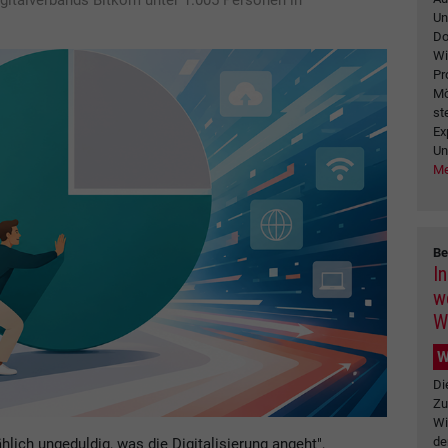
igitalverbands Bitkom unter 1.005 Personen in
Un
Do
Wi
Pr
Mö
st
Ex
Un
Me
Be
I
w
W
W
Di
Zu
Wi
de
ich ungeduldig, was die Digitalisierung angeht",