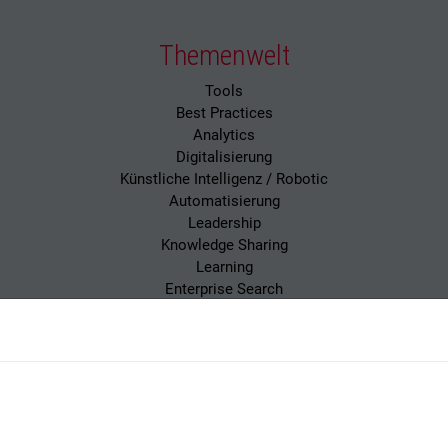
Themenwelt
Tools
Best Practices
Analytics
Digitalisierung
Künstliche Intelligenz / Robotic
Automatisierung
Leadership
Knowledge Sharing
Learning
Enterprise Search
 Magazin
Impressum
Datenschutzerklärung