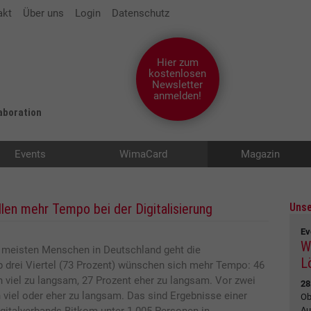
akt
Über uns
Login
Datenschutz
Hier zum
kostenlosen
Newsletter
anmelden!
laboration
Events
WimaCard
Magazin
llen mehr Tempo bei der Digitalisierung
Unse
Ev
W
en meisten Menschen in Deutschland geht die
L
p drei Viertel (73 Prozent) wünschen sich mehr Tempo: 46
n viel zu langsam, 27 Prozent eher zu langsam. Vor zwei
28
 viel oder eher zu langsam. Das sind Ergebnisse einer
Ob
Au