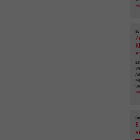
Me
Ev
Z
K
e
23
Wi
Au
Ma
Se
Me
Be
E
V