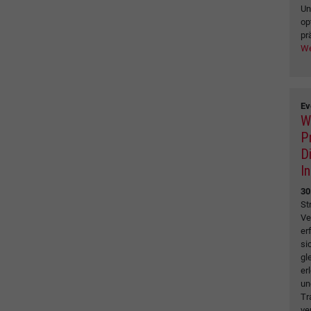
Un
op
pr
We
Ev
W
P
D
I
30
St
Ve
er
si
gl
er
un
Tr
ve