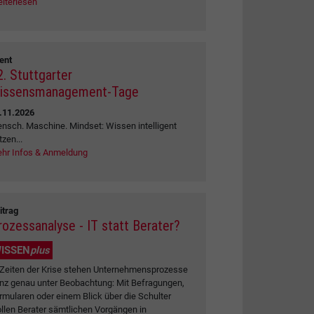
iterlesen
ent
2. Stuttgarter
issensmanagement-Tage
.11.2026
nsch. Maschine. Mindset: Wissen intelligent
tzen...
hr Infos & Anmeldung
itrag
rozessanalyse - IT statt Berater?
ISSEN
plus
 Zeiten der Krise stehen Unternehmensprozesse
nz genau unter Beobachtung: Mit Befragungen,
rmularen oder einem Blick über die Schulter
llen Berater sämtlichen Vorgängen in