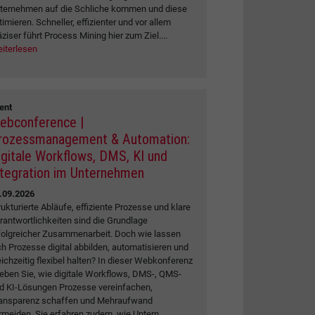
ternehmen auf die Schliche kommen und diese
timieren. Schneller, effizienter und vor allem
äziser führt Process Mining hier zum Ziel....
iterlesen
ent
ebconference |
rozessmanagement & Automation:
igitale Workflows, DMS, KI und
ntegration im Unternehmen
.09.2026
rukturierte Abläufe, effiziente Prozesse und klare
rantwortlichkeiten sind die Grundlage
folgreicher Zusammenarbeit. Doch wie lassen
ch Prozesse digital abbilden, automatisieren und
eichzeitig flexibel halten? In dieser Webkonferenz
leben Sie, wie digitale Workflows, DMS-, QMS-
d KI-Lösungen Prozesse vereinfachen,
ansparenz schaffen und Mehraufwand
rmeiden. Sie erfahren zudem, wie Untern...