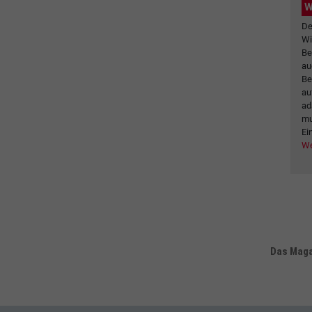
W
De
Wi
Be
au
Be
au
ad
mu
Ei
We
Das Magaz