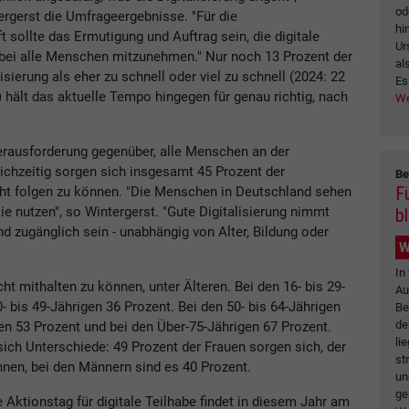
od
rgerst die Umfrageergebnisse. "Für die
hi
t sollte das Ermutigung und Auftrag sein, die digitale
Ur
bei alle Menschen mitzunehmen." Nur noch 13 Prozent der
al
ierung als eher zu schnell oder viel zu schnell (2024: 22
Es
 hält das aktuelle Tempo hingegen für genau richtig, nach
We
ausforderung gegenüber, alle Menschen an der
eichzeitig sorgen sich insgesamt 45 Prozent der
Be
F
ht folgen zu können. "Die Menschen in Deutschland sehen
ie nutzen", so Wintergerst. "Gute Digitalisierung nimmt
b
d zugänglich sein - unabhängig von Alter, Bildung oder
W
In
icht mithalten zu können, unter Älteren. Bei den 16- bis 29-
Au
- bis 49-Jährigen 36 Prozent. Bei den 50- bis 64-Jährigen
Be
de
gen 53 Prozent und bei den Über-75-Jährigen 67 Prozent.
li
ch Unterschiede: 49 Prozent der Frauen sorgen sich, der
st
nnen, bei den Männern sind es 40 Prozent.
un
ge
e Aktionstag für digitale Teilhabe findet in diesem Jahr am