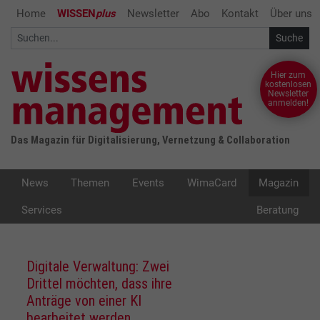
Home
WISSEN
plus
Newsletter
Abo
Kontakt
Über uns
Hier zum
kostenlosen
Newsletter
anmelden!
Das Magazin für Digitalisierung, Vernetzung & Collaboration
News
Themen
Events
WimaCard
Magazin
Services
Beratung
Digitale Verwaltung: Zwei
Drittel möchten, dass ihre
Anträge von einer KI
bearbeitet werden