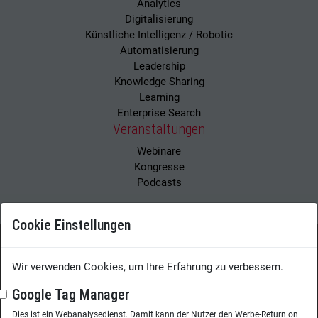
Analytics
Digitalisierung
Künstliche Intelligenz / Robotic
Automatisierung
Leadership
Knowledge Sharing
Learning
Enterprise Search
Veranstaltungen
Webinare
Kongresse
Podcasts
Cookie Einstellungen
Wir verwenden Cookies, um Ihre Erfahrung zu verbessern.
Wissensmanagement Magazin
Impressum
Datenschutzerklärung
Datenschutz
Google Tag Manager
Dies ist ein Webanalysedienst. Damit kann der Nutzer den Werbe-Return on