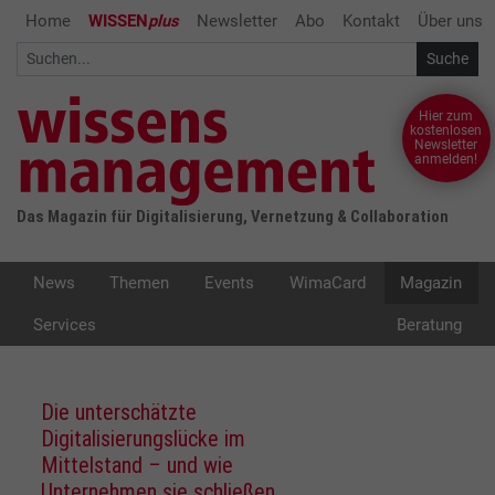
Home
WISSEN
plus
Newsletter
Abo
Kontakt
Über uns
Hier zum
kostenlosen
Newsletter
anmelden!
Das Magazin für Digitalisierung, Vernetzung & Collaboration
News
Themen
Events
WimaCard
Magazin
Services
Beratung
Die unterschätzte
Digitalisierungslücke im
Mittelstand – und wie
Unternehmen sie schließen