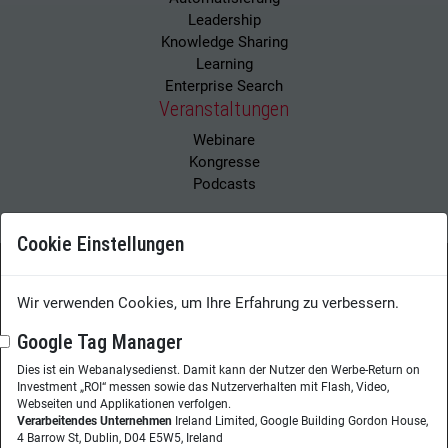
Leadership
Knowledge Sharing
Learning
Enterprise Search
Veranstaltungen
Webinare
Kongresse
Podcasts
Cookie Einstellungen
Wissensmanagement Magazin
Impressum
Wir verwenden Cookies, um Ihre Erfahrung zu verbessern.
Datenschutzerklärung
Datenschutz
Google Tag Manager
Dies ist ein Webanalysedienst. Damit kann der Nutzer den Werbe-Return on
Herausgeberin:
Nicole Lehnert
Investment „ROI“ messen sowie das Nutzerverhalten mit Flash, Video,
Westheimer Str. 18
Webseiten und Applikationen verfolgen.
Verarbeitendes Unternehmen
Ireland Limited, Google Building Gordon House,
86356 Neusäß
4 Barrow St, Dublin, D04 E5W5, Ireland