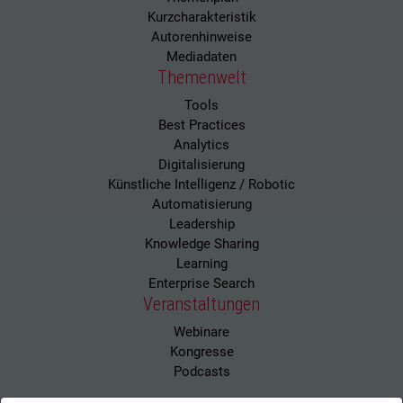
Kurzcharakteristik
Autorenhinweise
Mediadaten
Themenwelt
Tools
Best Practices
Analytics
Digitalisierung
Künstliche Intelligenz / Robotic
Automatisierung
Leadership
Knowledge Sharing
Learning
Enterprise Search
Veranstaltungen
Webinare
Kongresse
Podcasts