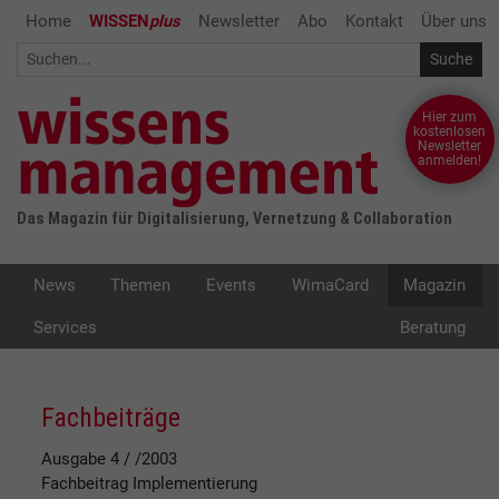
Home
WISSEN
plus
Newsletter
Abo
Kontakt
Über uns
Hier zum
kostenlosen
Newsletter
anmelden!
Das Magazin für Digitalisierung, Vernetzung & Collaboration
News
Themen
Events
WimaCard
Magazin
Services
Beratung
Fachbeiträge
Ausgabe 4 / /2003
Fachbeitrag
Implementierung