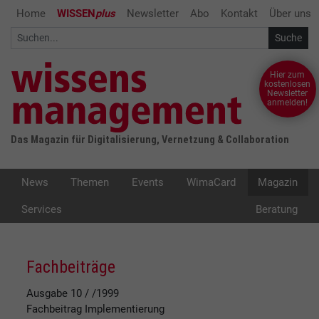
Home
WISSEN
plus
Newsletter
Abo
Kontakt
Über uns
Hier zum
kostenlosen
Newsletter
anmelden!
Das Magazin für Digitalisierung, Vernetzung & Collaboration
News
Themen
Events
WimaCard
Magazin
Services
Beratung
Fachbeiträge
Ausgabe 10 / /1999
Fachbeitrag
Implementierung